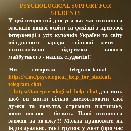
PSYCHOLOGICAL SUPPORT FOR
STUDENTS
У цей непростий для усіх нас час психологи
закладів вищої освіти та фахівці з кризової
інтервенції з усіх куточків України та світу
об'єдналися заради спільної мети -
психологічної підтримки нашого
майбутнього - наших студентів!!!
Ми створили telegram-kanal -
https://t.me/psycological_help_for_students
telegram-chat
-
https://t.me/psycological_help_chat
для того,
щоб ви могли вільно висловлювати свої
думки та почуття, отримати підтримку,
коли погано і болить. Наші психологи
завжди на зв'язку!!! Можна працювати як
індивідуально, так і групою у zoom (про час