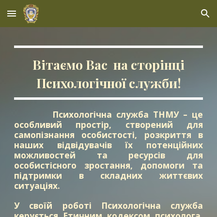
Skip to main content
Skip to navigation
Вітаємо Вас на сторінці
Психологічної служби!
Психологічна служба ТНМУ – це
особливий простір, створений для
самопізнання особистості, розкриття в
наших відвідувачів їх потенційних
можливостей та ресурсів для
особистісного зростання, допомоги та
підтримки в складних життєвих
ситуаціях.
У своїй роботі
П
сихологічна служба
керується Етичним кодексом психолога,